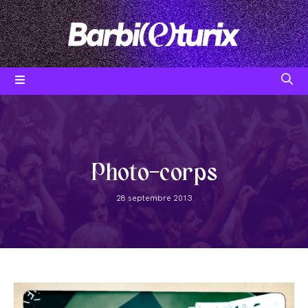
Skip
to
content
Post
category:
Photo-corps
Post
28 septembre 2013
published: